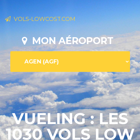
VOLS-LOWCOST.COM
MON AÉROPORT
VUELING : LES
1030 VOLS LOW