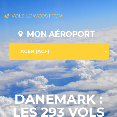
VOLS-LOWCOST.COM
MON AÉROPORT
DANEMARK :
LES 293 VOLS