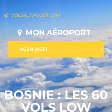
VOLS-LOWCOST.COM
MON AÉROPORT
BOSNIE : LES 60
VOLS LOW