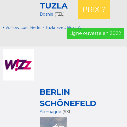
TUZLA
PRIX ?
Bosnie
(TZL)
Vol low cost Berlin - Tuzla avec Wizz Air
Ligne ouverte en 2022
BERLIN
SCHÖNEFELD
Allemagne
(SXF)