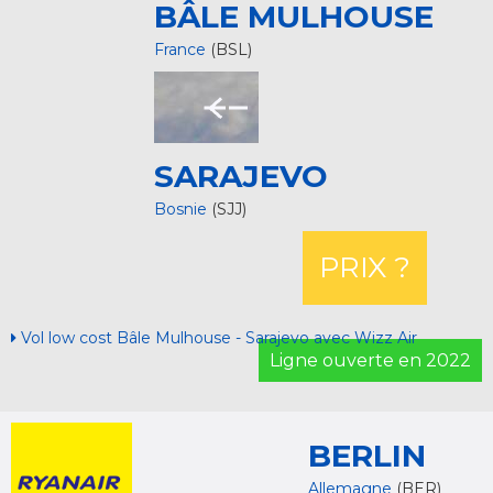
BÂLE MULHOUSE
France
(BSL)
SARAJEVO
Bosnie
(SJJ)
PRIX ?
Vol low cost Bâle Mulhouse - Sarajevo avec Wizz Air
Ligne ouverte en 2022
BERLIN
Allemagne
(BER)