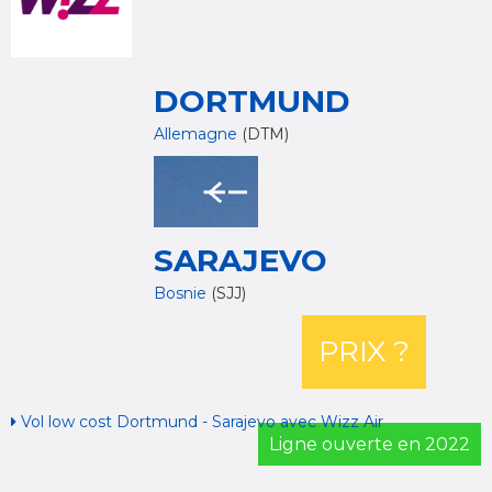
DORTMUND
Allemagne
(DTM)
SARAJEVO
Bosnie
(SJJ)
PRIX ?
Vol low cost Dortmund - Sarajevo avec Wizz Air
Ligne ouverte en 2022