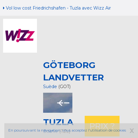
Vol low cost Friedrichshafen - Tuzla avec Wizz Air
GÖTEBORG
LANDVETTER
Suède
(GOT)
TUZLA
PRIX ?
X
En poursuivant la navigation, vous acceptez l'utilisation de cookies
Bosnie
(TZL)