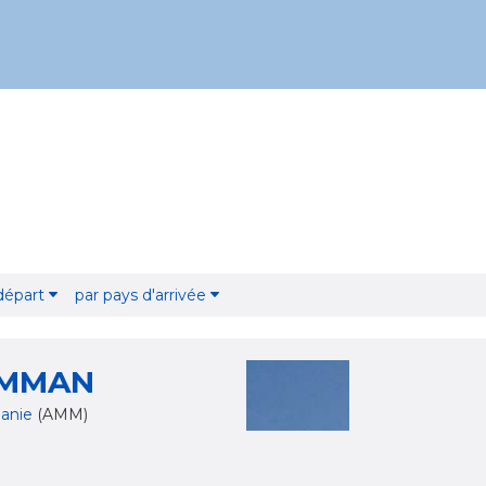
 départ
par pays d'arrivée
MMAN
danie
(AMM)