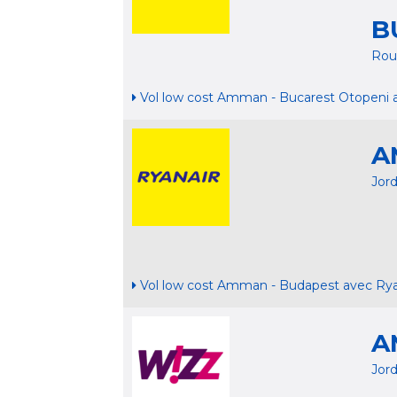
B
Ro
Vol low cost Amman - Bucarest Otopeni 
A
Jor
Vol low cost Amman - Budapest avec Rya
A
Jor