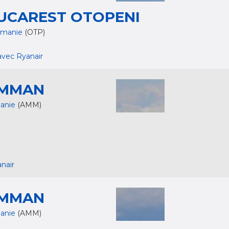
UCAREST OTOPENI
umanie
(OTP)
avec Ryanair
MMAN
danie
(AMM)
nair
MMAN
danie
(AMM)