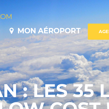
COM
MON AÉROPORT
 : LES 35 
LOW COST 