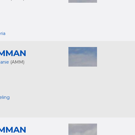
ria
MMAN
danie
(AMM)
eling
MMAN