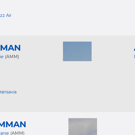
zz Air
MAN
ie
(AMM)
ransavia
MMAN
danie
(AMM)