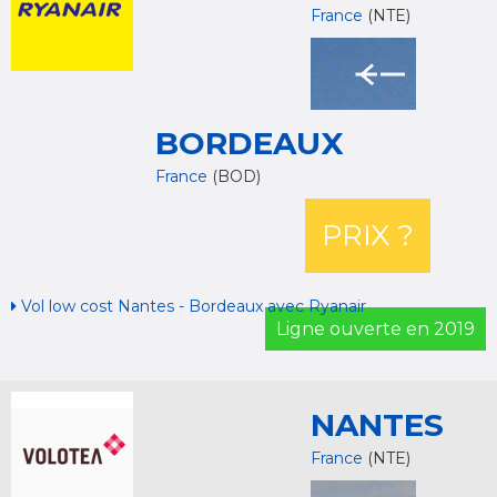
France
(NTE)
BORDEAUX
France
(BOD)
PRIX ?
Vol low cost Nantes - Bordeaux avec Ryanair
Ligne ouverte en 2019
NANTES
France
(NTE)