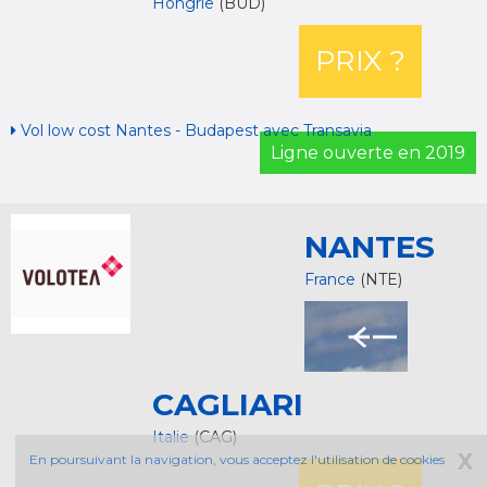
Hongrie
(BUD)
PRIX ?
Vol low cost Nantes - Budapest avec Transavia
Ligne ouverte en 2019
NANTES
France
(NTE)
CAGLIARI
Italie
(CAG)
X
En poursuivant la navigation, vous acceptez l'utilisation de cookies