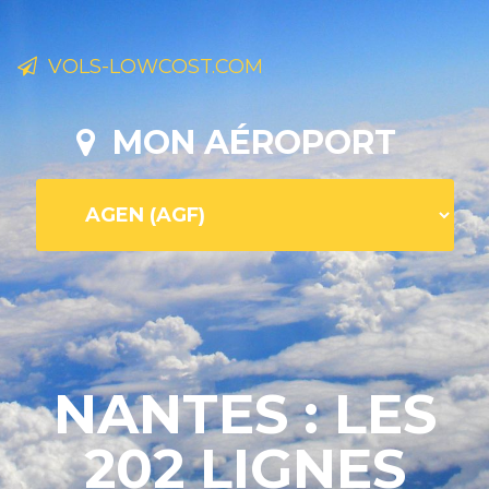
VOLS-LOWCOST.COM
MON AÉROPORT
NANTES : LES
202 LIGNES