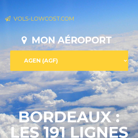
VOLS-LOWCOST.COM
MON AÉROPORT
BORDEAUX :
LES 191 LIGNES