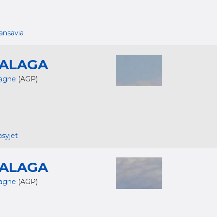
ansavia
ALAGA
agne
(AGP)
syjet
ALAGA
agne
(AGP)