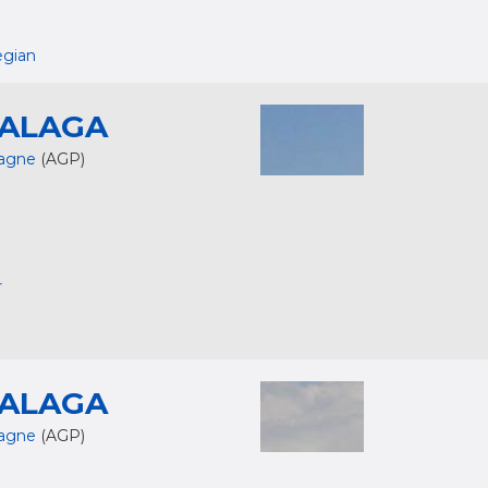
egian
ALAGA
agne
(AGP)
r
ALAGA
agne
(AGP)