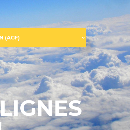
 LIGNES
!