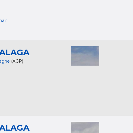
nair
ALAGA
agne
(AGP)
ALAGA