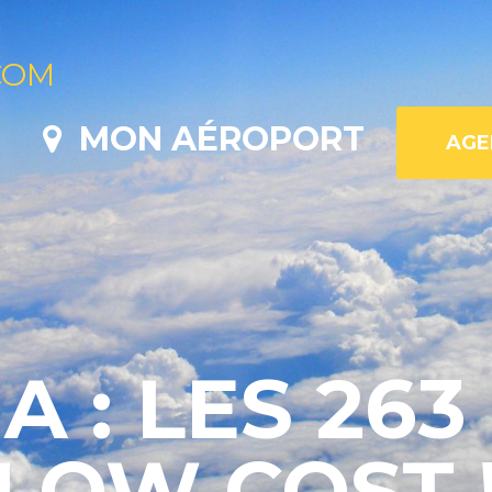
COM
MON AÉROPORT
 : LES 263
LOW COST 