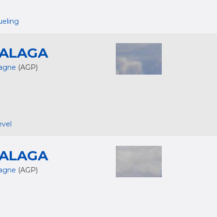
ueling
ALAGA
agne
(AGP)
evel
ALAGA
agne
(AGP)