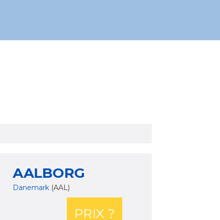
AALBORG
Danemark
(AAL)
PRIX ?