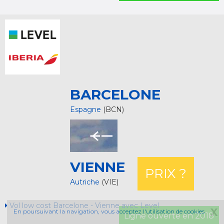
BARCELONE
Espagne
(BCN)
VIENNE
PRIX ?
Autriche
(VIE)
Vol low cost Barcelone - Vienne avec Level
X
En poursuivant la navigation, vous acceptez l'utilisation de cookies
Ligne ouverte en 2018