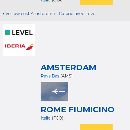
Italie
(CTA)
Vol low cost Amsterdam - Catane avec Level
AMSTERDAM
Pays Bas
(AMS)
ROME FIUMICINO
Italie
(FCO)