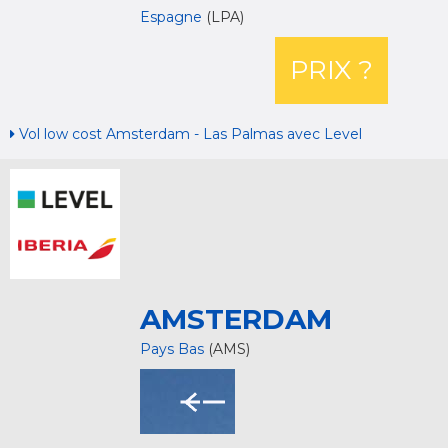
Espagne
(LPA)
PRIX ?
Vol low cost Amsterdam - Las Palmas avec Level
AMSTERDAM
Pays Bas
(AMS)