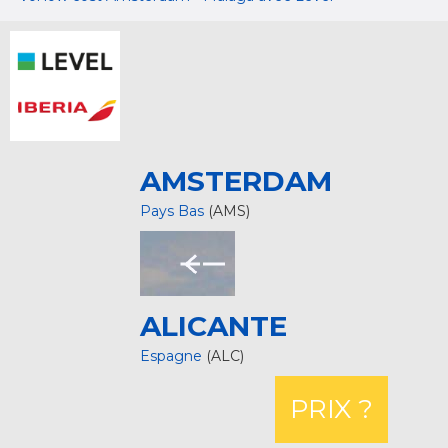
AMSTERDAM
Pays Bas
(AMS)
ALICANTE
Espagne
(ALC)
PRIX ?