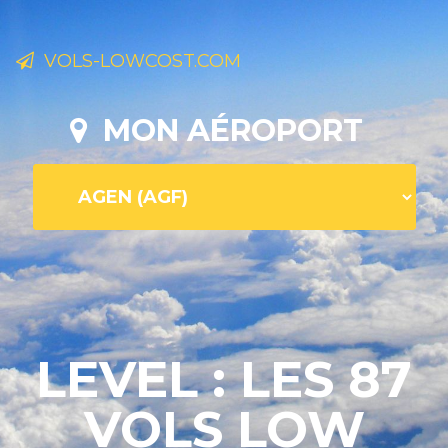
VOLS-LOWCOST.COM
MON AÉROPORT
LEVEL : LES 87
VOLS LOW