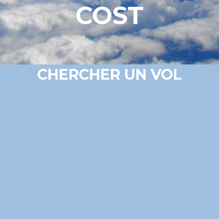
COST
CHERCHER UN VOL