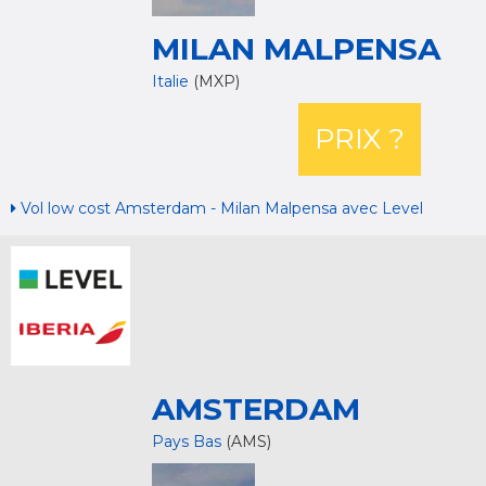
MILAN MALPENSA
Italie
(MXP)
PRIX ?
Vol low cost Amsterdam - Milan Malpensa avec Level
AMSTERDAM
Pays Bas
(AMS)