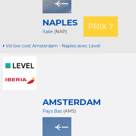
NAPLES
PRIX ?
Italie
(NAP)
Vol low cost Amsterdam - Naples avec Level
AMSTERDAM
Pays Bas
(AMS)