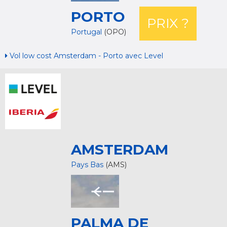
PORTO
PRIX ?
Portugal
(OPO)
Vol low cost Amsterdam - Porto avec Level
AMSTERDAM
Pays Bas
(AMS)
PALMA DE