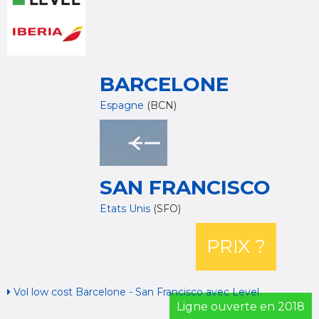
BARCELONE
Espagne
(BCN)
SAN FRANCISCO
Etats Unis
(SFO)
PRIX ?
Vol low cost Barcelone - San Francisco avec Level
Ligne ouverte en 2018