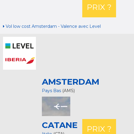
PRIX ?
Vol low cost Amsterdam - Valence avec Level
AMSTERDAM
Pays Bas
(AMS)
CATANE
PRIX ?