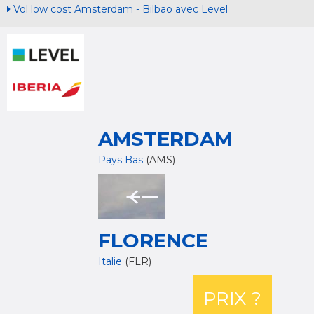
Vol low cost Amsterdam - Bilbao avec Level
AMSTERDAM
Pays Bas
(AMS)
FLORENCE
Italie
(FLR)
PRIX ?