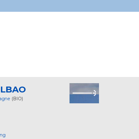
ILBAO
agne
(BIO)
ing