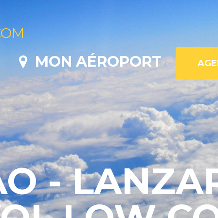
COM
MON AÉROPORT
O - LANZA
VOL LOW C