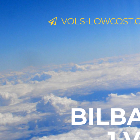
VOLS-LOWCOST.
BILBA
1 