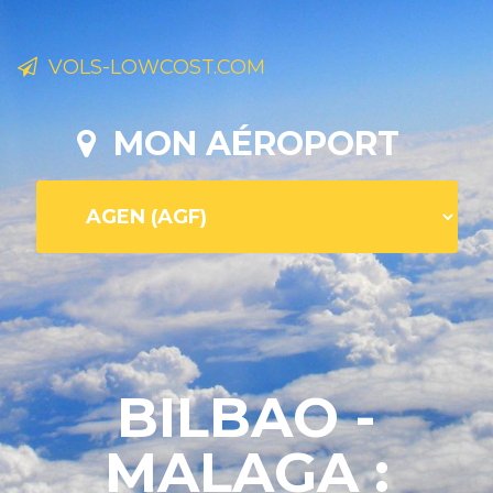
VOLS-LOWCOST.COM
MON AÉROPORT
BILBAO -
MALAGA :