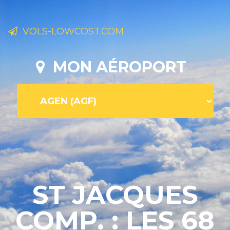
VOLS-LOWCOST.COM
MON AÉROPORT
ST JACQUES
COMP. : LES 68