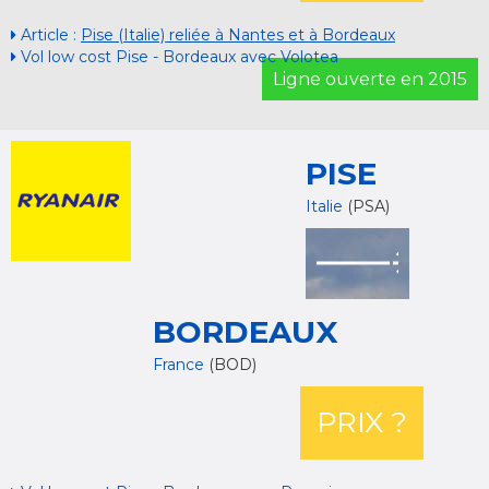
Article :
Pise (Italie) reliée à Nantes et à Bordeaux
Vol low cost Pise - Bordeaux avec Volotea
Ligne ouverte en 2015
PISE
Italie
(PSA)
BORDEAUX
France
(BOD)
PRIX ?