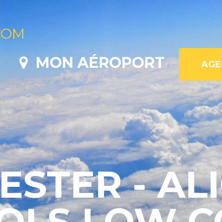
COM
MON AÉROPORT
STER - ALI
VOLS LOW C