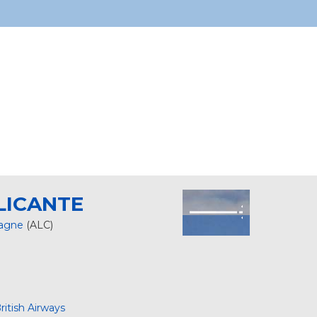
LICANTE
agne
(ALC)
ritish Airways