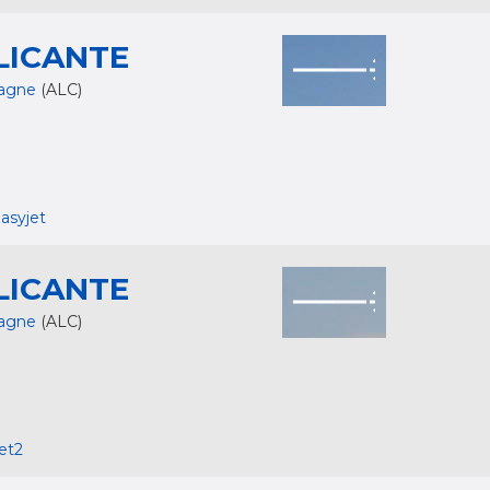
LICANTE
agne
(ALC)
asyjet
LICANTE
agne
(ALC)
et2