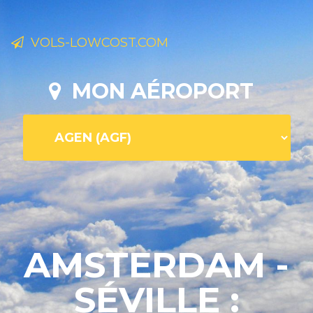
VOLS-LOWCOST.COM
MON AÉROPORT
AMSTERDAM -
SÉVILLE :