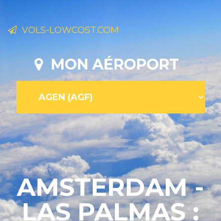
VOLS-LOWCOST.COM
MON AÉROPORT
AMSTERDAM -
LAS PALMAS :