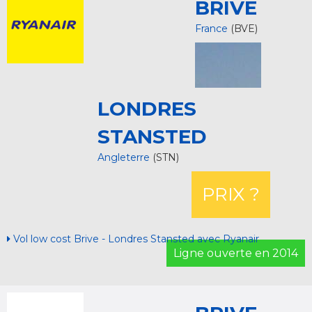
BRIVE
France
(BVE)
LONDRES
STANSTED
Angleterre
(STN)
PRIX ?
Vol low cost Brive - Londres Stansted avec Ryanair
Ligne ouverte en 2014