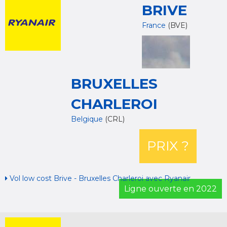
BRIVE
France
(BVE)
BRUXELLES
CHARLEROI
Belgique
(CRL)
PRIX ?
Vol low cost Brive - Bruxelles Charleroi avec Ryanair
Ligne ouverte en 2022