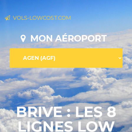
VOLS-LOWCOST.COM
MON AÉROPORT
BRIVE : LES 8
LIGNES LOW