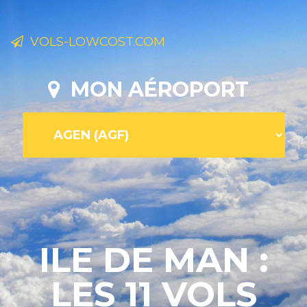
VOLS-LOWCOST.COM
MON AÉROPORT
ILE DE MAN :
LES 11 VOLS