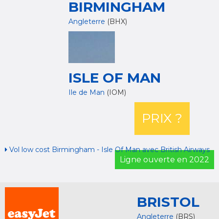
BIRMINGHAM
Angleterre
(BHX)
ISLE OF MAN
Ile de Man
(IOM)
PRIX ?
Vol low cost Birmingham - Isle Of Man avec British Airways
Ligne ouverte en 2022
BRISTOL
Angleterre
(BRS)