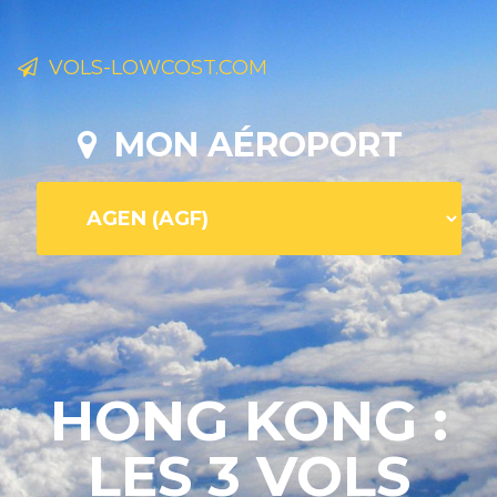
VOLS-LOWCOST.COM
MON AÉROPORT
HONG KONG :
LES 3 VOLS