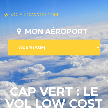
VOLS-LOWCOST.COM
MON AÉROPORT
CAP VERT : LE
VOL LOW COST