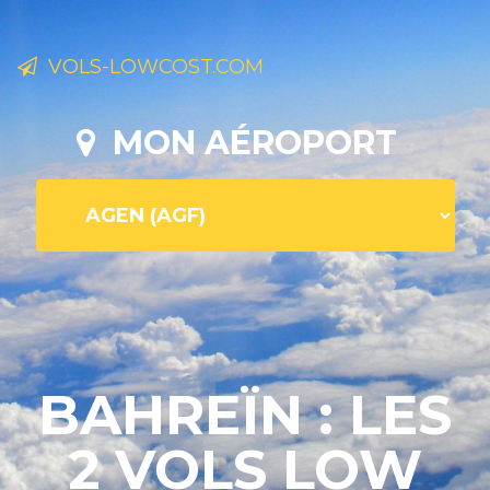
VOLS-LOWCOST.COM
MON AÉROPORT
BAHREÏN : LES
2 VOLS LOW