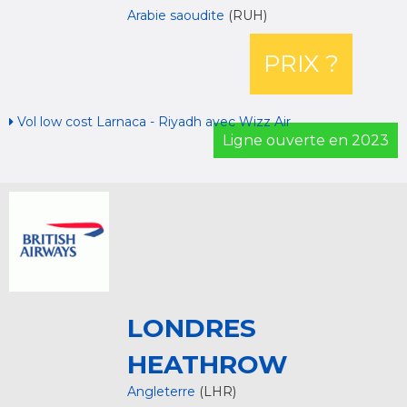
Arabie saoudite
(RUH)
PRIX ?
Vol low cost Larnaca - Riyadh avec Wizz Air
Ligne ouverte en 2023
LONDRES
HEATHROW
Angleterre
(LHR)