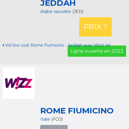
JEDDAH
Arabie saoudite
(JED)
PRIX ?
Vol low cost Rome Fiumicino - Jeddah avec Wizz Air
Ligne ouverte en 2023
ROME FIUMICINO
Italie
(FCO)