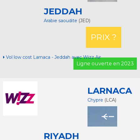
JEDDAH
Arabie saoudite
(JED)
PRIX ?
Vol low cost Larnaca - Jeddah avec Wizz Air
Ligne ouverte en 2023
LARNACA
Chypre
(LCA)
RIYADH