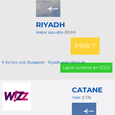
RIYADH
Arabie saoudite
(RUH)
PRIX ?
Vol low cost Budapest - Riyadh avec Wizz Air
Ligne ouverte en 2023
CATANE
Italie
(CTA)