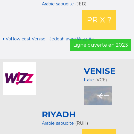
Arabie saoudite
(JED)
PRIX ?
Vol low cost Venise - Jeddah avec Wizz Air
Ligne ouverte en 2023
VENISE
Italie
(VCE)
RIYADH
Arabie saoudite
(RUH)