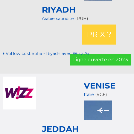
RIYADH
Arabie saoudite
(RUH)
PRIX ?
Vol low cost Sofia - Riyadh avec Wizz Air
Ligne ouverte en 2023
VENISE
Italie
(VCE)
JEDDAH