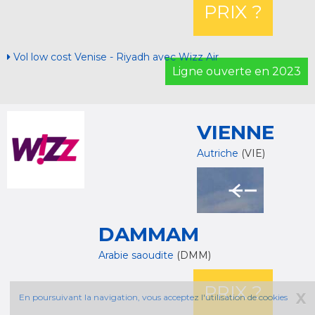
PRIX ?
Vol low cost Venise - Riyadh avec Wizz Air
Ligne ouverte en 2023
VIENNE
Autriche
(VIE)
DAMMAM
Arabie saoudite
(DMM)
PRIX ?
X
En poursuivant la navigation, vous acceptez l'utilisation de cookies