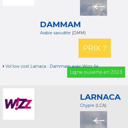
DAMMAM
Arabie saoudite
(DMM)
PRIX ?
Vol low cost Larnaca - Dammam avec Wizz Air
Ligne ouverte en 2023
LARNACA
Chypre
(LCA)