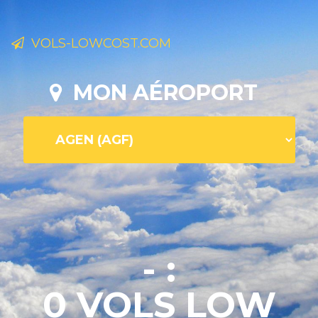
VOLS-LOWCOST.COM
MON AÉROPORT
- :
0 VOLS LOW