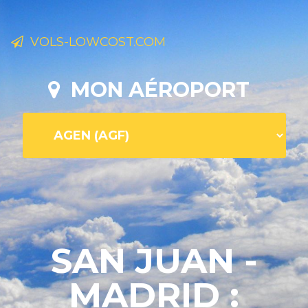
VOLS-LOWCOST.COM
MON AÉROPORT
SAN JUAN -
MADRID :