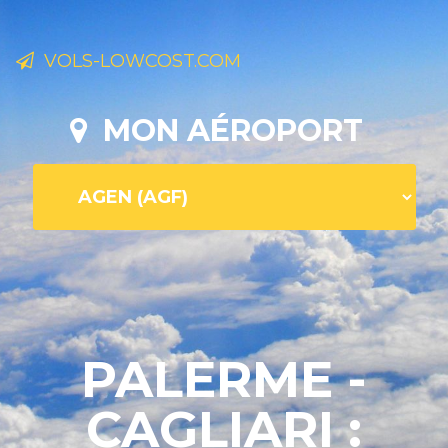
VOLS-LOWCOST.COM
MON AÉROPORT
PALERME -
CAGLIARI :