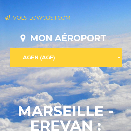
VOLS-LOWCOST.COM
MON AÉROPORT
MARSEILLE -
EREVAN :