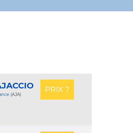
AJACCIO
PRIX ?
rance
(AJA)