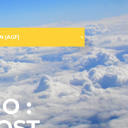
O :
OST