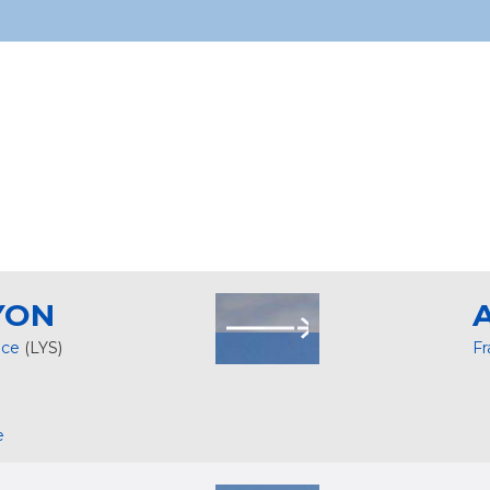
YON
nce
(LYS)
F
e