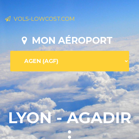
VOLS-LOWCOST.COM
MON AÉROPORT
LYON - AGADIR
: