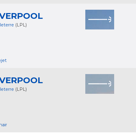
IVERPOOL
leterre
(LPL)
yjet
IVERPOOL
leterre
(LPL)
nair