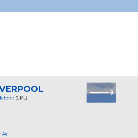
IVERPOOL
leterre
(LPL)
 Air