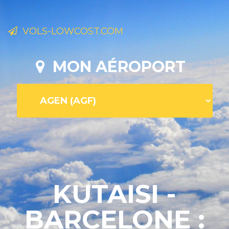
VOLS-LOWCOST.COM
MON AÉROPORT
KUTAISI -
BARCELONE :