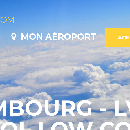
COM
MON AÉROPORT
BOURG - LV
VOL LOW C