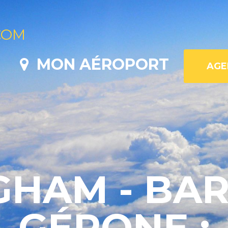
COM
MON AÉROPORT
GHAM - BA
GÉRONE :