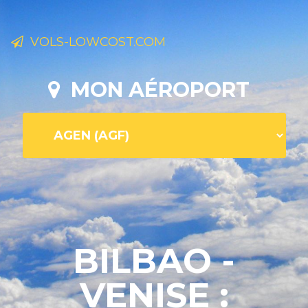
VOLS-LOWCOST.COM
MON AÉROPORT
BILBAO -
VENISE :