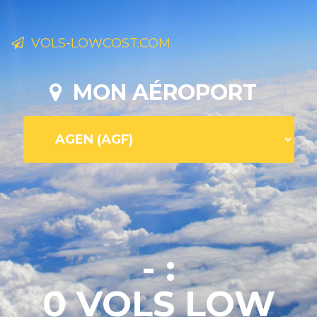
VOLS-LOWCOST.COM
MON AÉROPORT
- :
0 VOLS LOW