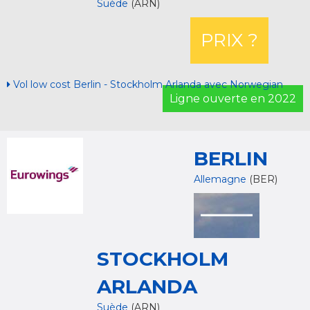
Suède
(ARN)
PRIX ?
Vol low cost Berlin - Stockholm Arlanda avec Norwegian
Ligne ouverte en 2022
BERLIN
Allemagne
(BER)
STOCKHOLM
ARLANDA
Suède
(ARN)