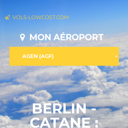
VOLS-LOWCOST.COM
MON AÉROPORT
BERLIN -
CATANE :