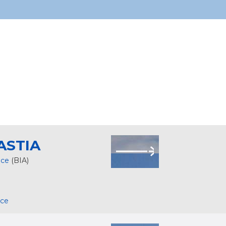
ASTIA
nce
(BIA)
nce