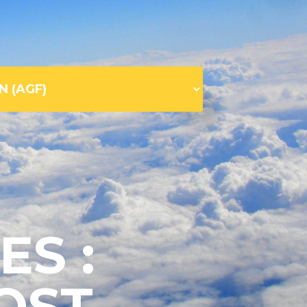
ES :
OST