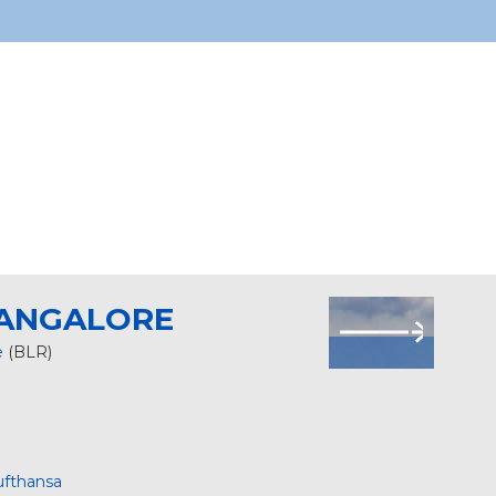
ANGALORE
e
(BLR)
ufthansa