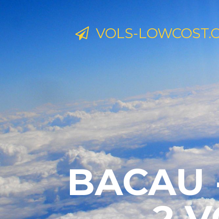
VOLS-LOWCOST.
BACAU 
2 