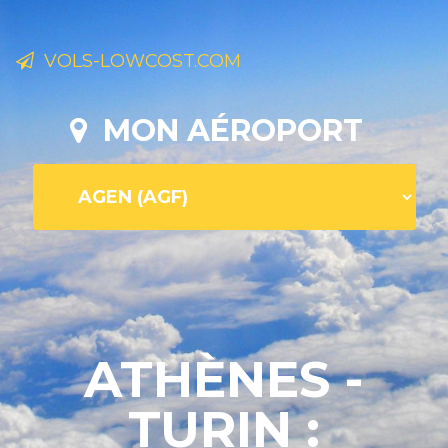
VOLS-LOWCOST.COM
MON AÉROPORT
ATHÈNES -
TURIN :