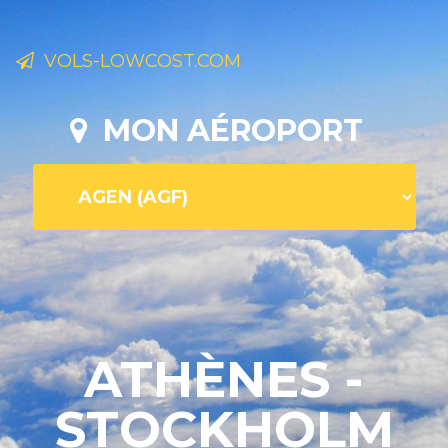
VOLS-LOWCOST.COM
MON AÉROPORT
ATHÈNES -
STOCKHOLM