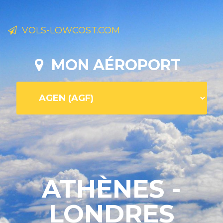
VOLS-LOWCOST.COM
MON AÉROPORT
ATHÈNES -
LONDRES