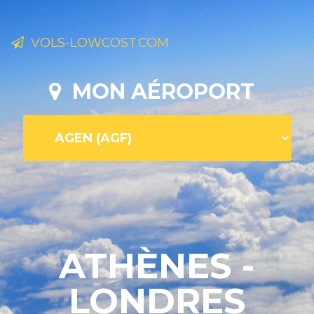
VOLS-LOWCOST.COM
MON AÉROPORT
ATHÈNES -
LONDRES