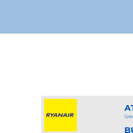
A
Grè
B