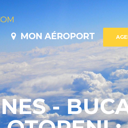
COM
MON AÉROPORT
NES - BUC
OTOPENI :