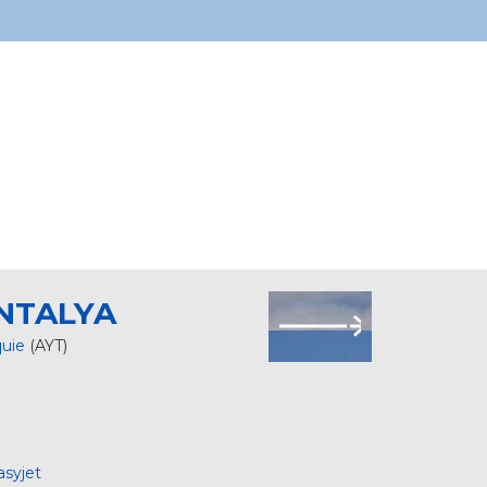
NTALYA
quie
(AYT)
asyjet