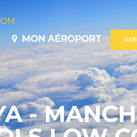
COM
MON AÉROPORT
A - MANCH
VOLS LOW C