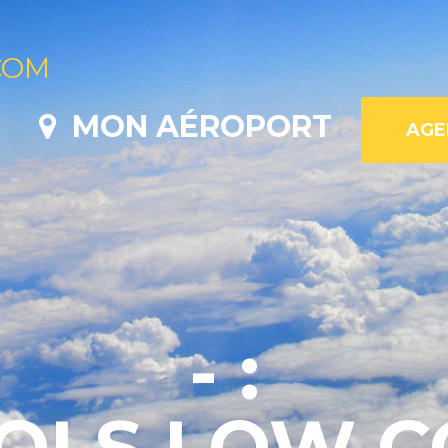
COM
MON AÉROPORT
- :
VOLS LOW C