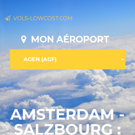
VOLS-LOWCOST.COM
MON AÉROPORT
AMSTERDAM -
SALZBOURG :