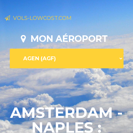
VOLS-LOWCOST.COM
MON AÉROPORT
AMSTERDAM -
NAPLES :