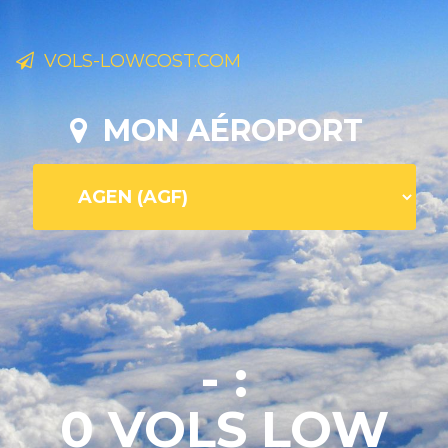
VOLS-LOWCOST.COM
MON AÉROPORT
- :
0 VOLS LOW