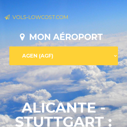
VOLS-LOWCOST.COM
MON AÉROPORT
ALICANTE -
STUTTGART :